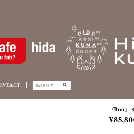
ONTACT
『Boo』 チ
¥85,80