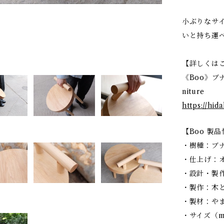
小ぶりなサ
いと持ち運
【詳しくは
《Boo》ブナ
niture
https://h
【Boo 製
・樹種：ブ
・仕上げ：
・設計・製
・製作：木
・製材：や
・サイズ（mm