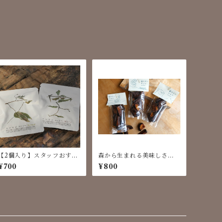
【2個入り】スタッフおすす
森から生まれる美味しさ
め2種のクロモジコーヒー飲
『薪カヌレラスク』 1袋
¥700
¥800
み比べセット