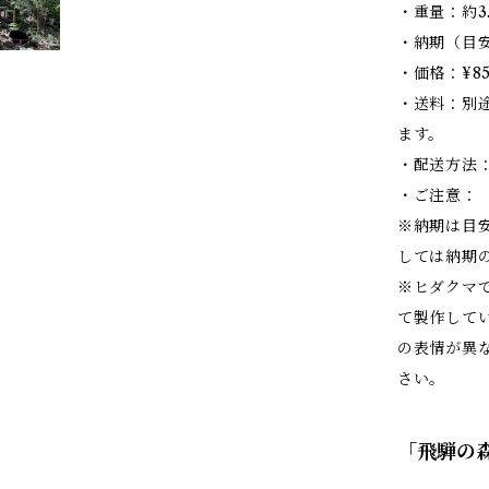
・重量：約3.
・納期（目
・価格：¥8
・送料：別
ます。
・配送方法
・ご注意：
※納期は目
しては納期
※ヒダクマ
て製作して
の表情が異
さい。
「飛騨の森チ