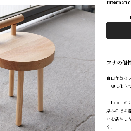
Internatio
ブナの個
自由奔放な
一脚に仕立
「Boo」
厚みのある
いを活かし
す。