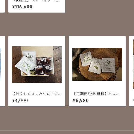
d
『Kuma』 オットマン・ス
ツール ｜Hidakuma Furnit
¥116,600
ure
d
【冷やしカヌレ＆クロモジ
【定期便/送料無料】クロモ
コーヒーセット】牧成舎牛
ジコーヒードリップパック 2
¥4,000
¥6,980
乳をたっぷりつかったFabC
0パック（毎月）
afe Hidaの「冷やしカヌ
レ」4個 ＋スタッフのおすす
め2種の「クロモジコーヒ
ー」飲み比べセット