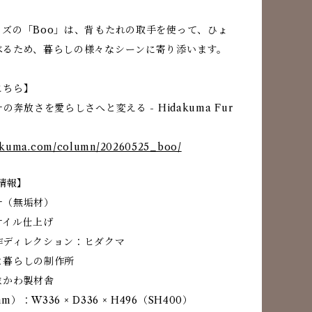
イズの「Boo」は、背もたれの取手を使って、ひょ
べるため、暮らしの様々なシーンに寄り添います。
こちら】
の奔放さを愛らしさへと変える - Hidakuma Fur
idakuma.com/column/20260525_boo/
品情報】
ナ（無垢材）
オイル仕上げ
作ディレクション：ヒダクマ
と暮らしの制作所
まかわ製材舎
）：W336 × D336 × H496（SH400）