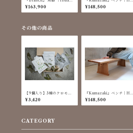
『Branch』 馬脚 ｜Hidaku
『Kumazaki』ベンチ｜Hi
ma Furniture
akuma Furniture
¥163,900
¥148,500
その他の商品
【9個入り】3種のクロモジ
『Kumazaki』ベンチ｜Hi
コーヒー飲み比べセット
akuma Furniture
¥3,420
¥148,500
《ギフト／熨斗無料》
CATEGORY