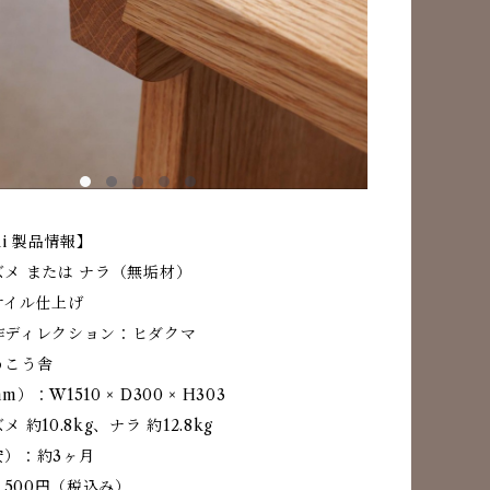
ki 製品情報】
メ または ナラ（無垢材）
オイル仕上げ
作ディレクション：ヒダクマ
うこう舎
）：W1510 × D300 × H303
 約10.8kg、ナラ 約12.8kg
安）：約3ヶ月
,500円（税込み）