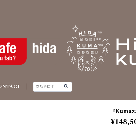
ONTACT
『Kumaz
¥148,5