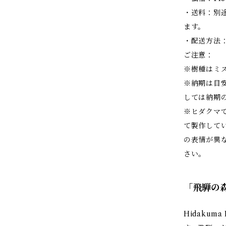
・送料：別
ます。
・配送方法
ご注意：
※樹種はミ
※納期は目
しては納期
※ヒダクマ
て製作して
の表情が異
さい。
「飛騨の森チ
Hidakum