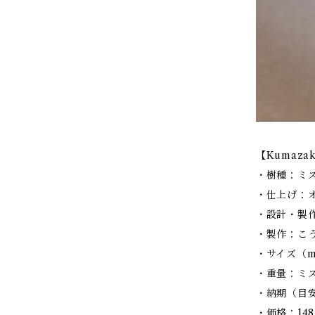
【Kumaza
・樹種：ミズ
・仕上げ：
・設計・製
・製作：こ
・サイズ（mm
・重量：ミズメ
・納期（目
・価格：148