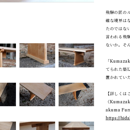
飛騨の匠の
確な境界は
たのではな
言われる飛
ないか。そん
「Kumaz
てられた築12
置かれてい
【詳しくは
《Kumaz
akuma Furn
https://h