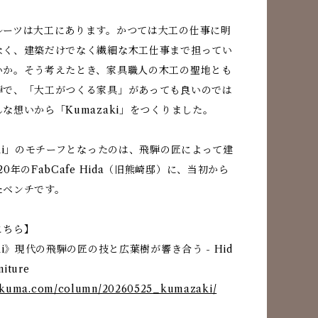
ルーツは大工にあります。かつては大工の仕事に明
なく、建築だけでなく繊細な木工仕事まで担ってい
いか。そう考えたとき、家具職人の木工の聖地とも
騨で、「大工がつくる家具」があっても良いのでは
な想いから「Kumazaki」をつくりました。
aki」のモチーフとなったのは、飛騨の匠によって建
0年のFabCafe Hida（旧熊崎邸）に、当初から
たベンチです。
こちら】
aki》現代の飛騨の匠の技と広葉樹が響き合う - Hid
iture
idakuma.com/column/20260525_kumazaki/