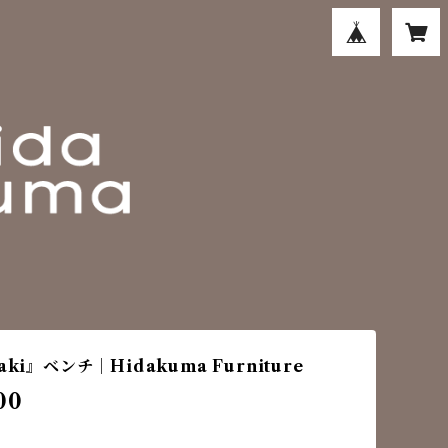
aki』ベンチ｜Hidakuma Furniture
00