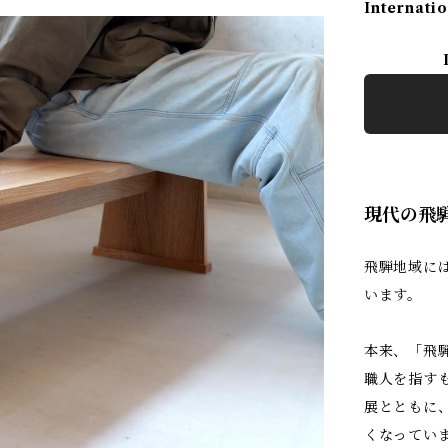
Internatio
現代の飛
飛騨地域に
います。
本来、「飛
職人を指す
展とともに
くなってい