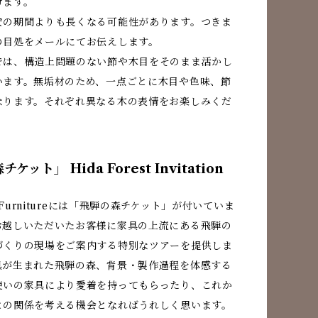
けます。
安の期間よりも長くなる可能性があります。つきま
の目処をメールにてお伝えします。
では、構造上問題のない節や木目をそのまま活かし
います。無垢材のため、一点ごとに木目や色味、節
なります。それぞれ異なる木の表情をお楽しみくだ
ケット」 Hida Forest Invitation
a Furnitureには「飛騨の森チケット」が付いていま
お越しいただいたお客様に家具の上流にある飛騨の
づくりの現場をご案内する特別なツアーを提供しま
具が生まれた飛騨の森、背景・製作過程を体感する
使いの家具により愛着を持ってもらったり、これか
との関係を考える機会となればうれしく思います。