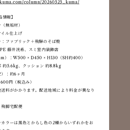
idakuma.com/column/20260525_kuma/
製品情報】
ラ（無垢材）
オイル仕上げ
ン：ファブリック＋飛騨のそば殻
PE 藤井洸希、スミ室内装飾店
）：W500 × D450 × H130（SH約400）
約5.6kg、クッション 約8.8kg
安）：約6ヶ月
,600円（税込み）
途送料がかかります。配送地域により料金が異なり
：飛脚宅配便
ンカラーは黒色とからし色の2種からいずれかをお