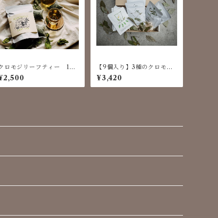
クロモジリーフティー 1袋
【9個入り】3種のクロモジ
（10パック）
コーヒー飲み比べセット
¥2,500
¥3,420
《ギフト／熨斗無料》