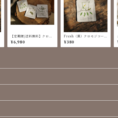
【定期便/送料無料】クロモ
Fresh（黒）クロモジコーヒ
ジコーヒードリップパック 2
ー 1個
¥6,980
¥380
0パック（毎月）