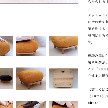
もたらしま
クッション
に合わせて
腰を掛ける
室内はもち
す。
飛騨の森に
場所を選ぶ
この「Ku
心地よい場
【詳しくは
《Kuma》飛
niture